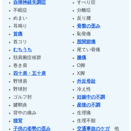
自律神経失調症
すべり症
不眠症
分離症
めまい
反り腰
耳鳴り
骨盤の歪み
首痛
恥骨痛
首コリ
股関節痛
むちうち
尾てい骨痛
頚肩腕症候群
膝痛
巻き肩
O脚
四十肩・五十肩
X脚
野球肩
外反母趾
野球肘
冷え性
ゴルフ肘
妊娠中の不調
腱鞘炎
産後の不調
背中の痛み
生理痛
猫背
生理不順
子供の姿勢の歪み
交通事故のケガ
他