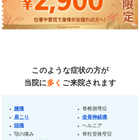
このような症状の方が
当院に
多く
ご来院されます
腰痛
脊椎側弯症
肩こり
坐骨神経痛
頭痛
ヘルニア
顎の痛み
脊柱管狭窄症