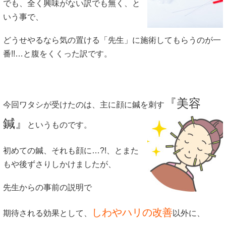
でも、全く興味がない訳でも無く、と
いう事で、
どうせやるなら気の置ける「先生」に施術してもらうのが一
番!!…と腹をくくった訳です。
『美容
今回ワタシが受けたのは、主に顔に鍼を刺す
鍼』
というものです。
初めての鍼、それも顔に…?!、とまた
もや後ずさりしかけましたが、
先生からの事前の説明で
しわやハリの改善
期待される効果として、
以外に、