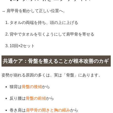
→ 肩甲骨を動かして正しい位置へ。
タオルの両端を持ち、頭の上に上げる
背中でタオルを引くようにして肩甲骨を寄せる
10回×2セット
共通ケア：骨盤を整えることが根本改善のカギ
姿勢が崩れる原因の多くは、実は「骨盤」にあります。
猫背は
骨盤の後傾
から
反り腰は
骨盤の前傾
から
巻き肩は
肩甲骨の開きと胸の縮み
から